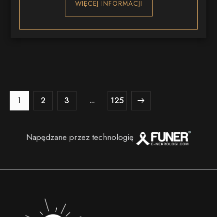
WIĘCEJ INFORMACJI
2
3
→
…
125
1
Napędzane przez technologię