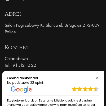
Adres
Salon Pogrzebowy Ku Słońcu ul. Usługowa 2 72-009
Police
Kontakt
Całodobowo
tel.:
91 312 12 22
Rekomendacje
Ocena doskonała
Na podstawie
22 opinii
Dziękujemy bardzo . Żegnanie bliskiej osoby jest trudne
.Państwa zaangażowanie ułatwiło nam przejście tej drogi.